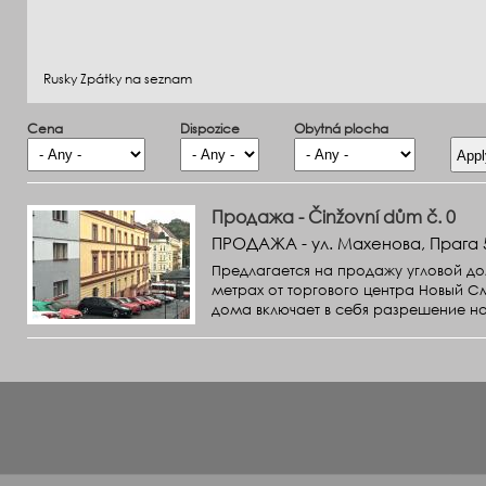
Rusky Zpátky na seznam
Cena
Dispozice
Obytná plocha
Продажа - Činžovní dům č. 0
ПРОДАЖА - ул. Махенова, Прага 
Предлагается на продажу угловой до
метрах от торгового центра Новый С
дома включает в себя разрешение н
составляет 700 м2....